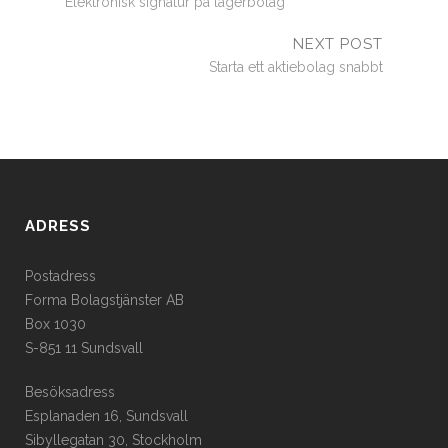
Elektronisk signatur på lagerbolag
NEXT POST
Starta ett aktiebolag snabbt
ADRESS
Postadress
Forma Bolagstjänster AB
Box 1030
S-851 11 Sundsvall
Besöksadress
Esplanaden 16, Sundsvall
Sibyllegatan 30, Stockholm