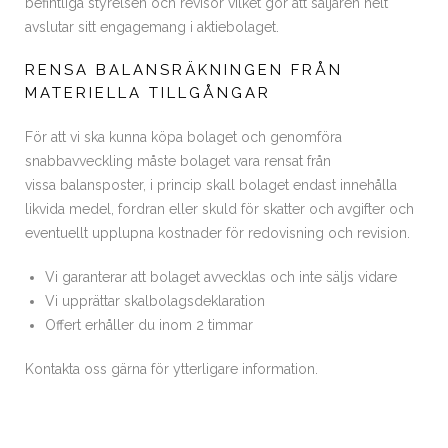
befintliga styrelsen och revisor vilket gör att säljaren helt
avslutar sitt engagemang i aktiebolaget.
RENSA BALANSRÄKNINGEN FRÅN
MATERIELLA TILLGÅNGAR
För att vi ska kunna köpa bolaget och genomföra
snabbavveckling måste bolaget vara rensat från
vissa balansposter, i princip skall bolaget endast innehålla
likvida medel, fordran eller skuld för skatter och avgifter och
eventuellt upplupna kostnader för redovisning och revision.
Vi garanterar att bolaget avvecklas och inte säljs vidare
Vi upprättar skalbolagsdeklaration
Offert erhåller du inom 2 timmar
Kontakta oss gärna för ytterligare information.