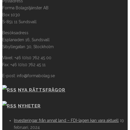
Postadress
Forma Bolagstjänster AB
Box 1030
S-851 11 Sundsvall
Besöksadress
Esplanaden 16, Sundsvall
Sibyllegatan 30, Stockholm
Växel: +46 (0)10 762 45 00
Fax: +46 (0)10 762 45 11
E-post: info@formabolag.se
NYA RÄTTSFRÅGOR
NYHETER
Investeringar från annat land – FDI-lagen kan vara aktuell
19
februari, 2024