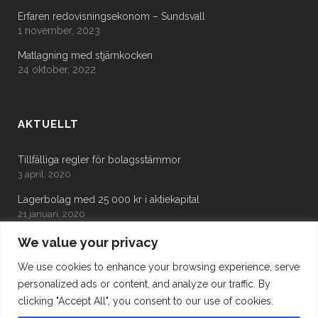
Erfaren redovisningsekonom – Sundsvall
1 november, 2023
Matlagning med stjärnkocken
24 oktober, 2022
AKTUELLT
Tillfälliga regler för bolagsstämmor
3 april, 2020
Lagerbolag med 25 000 kr i aktiekapital
21 januari, 2020
Bolagsverket varnar
We value your privacy
19 november, 2019
We use cookies to enhance your browsing experience, serve
personalized ads or content, and analyze our traffic. By
clicking "Accept All", you consent to our use of cookies.