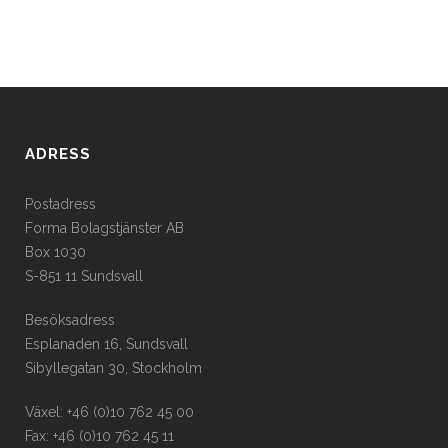
ADRESS
Postadress
Forma Bolagstjänster AB
Box 1030
S-851 11 Sundsvall
Besöksadress
Esplanaden 16, Sundsvall
Sibyllegatan 30, Stockholm
Växel: +46 (0)10 762 45 00
Fax: +46 (0)10 762 45 11