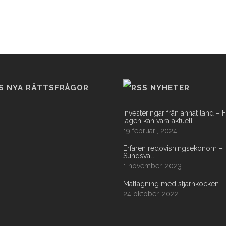
NYA RÄTTSFRÅGOR
NYHETER
Investeringar från annat land – 
lagen kan vara aktuell
19 februari, 2024
Erfaren redovisningsekonom –
Sundsvall
1 november, 2023
Matlagning med stjärnkocken
24 oktober, 2022