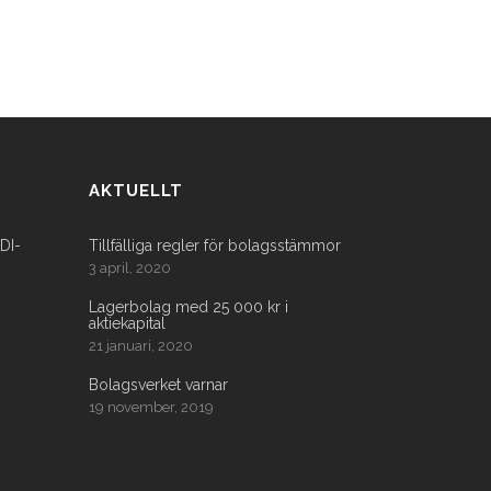
AKTUELLT
FDI-
Tillfälliga regler för bolagsstämmor
3 april, 2020
Lagerbolag med 25 000 kr i
aktiekapital
21 januari, 2020
Bolagsverket varnar
19 november, 2019