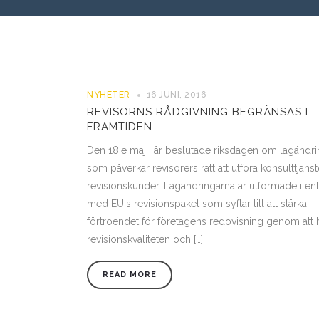
NYHETER
16 JUNI, 2016
REVISORNS RÅDGIVNING BEGRÄNSAS I
FRAMTIDEN
Den 18:e maj i år beslutade riksdagen om lagändri
som påverkar revisorers rätt att utföra konsulttjänste
revisionskunder. Lagändringarna är utformade i enl
med EU:s revisionspaket som syftar till att stärka
förtroendet för företagens redovisning genom att 
revisionskvaliteten och […]
READ MORE