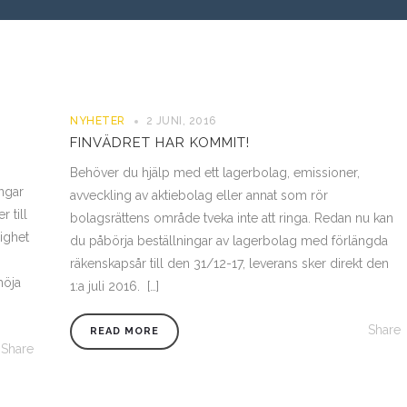
NYHETER
2 JUNI, 2016
FINVÄDRET HAR KOMMIT!
Behöver du hjälp med ett lagerbolag, emissioner,
ngar
avveckling av aktiebolag eller annat som rör
r till
bolagsrättens område tveka inte att ringa. Redan nu kan
ighet
du påbörja beställningar av lagerbolag med förlängda
räkenskapsår till den 31/12-17, leverans sker direkt den
höja
1:a juli 2016. […]
Share
READ MORE
Share