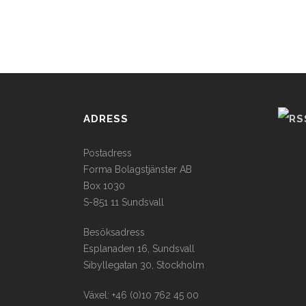
ADRESS
Postadress
Forma Bolagstjänster AB
Box 1030
S-851 11 Sundsvall
Besöksadress
Esplanaden 16, Sundsvall
Sibyllegatan 30, Stockholm
Växel: +46 (0)10 762 45 00