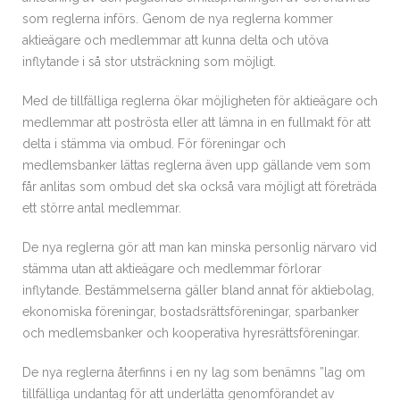
som reglerna införs. Genom de nya reglerna kommer
aktieägare och medlemmar att kunna delta och utöva
inflytande i så stor utsträckning som möjligt.
Med de tillfälliga reglerna ökar möjligheten för aktieägare och
medlemmar att poströsta eller att lämna in en fullmakt för att
delta i stämma via ombud. För föreningar och
medlemsbanker lättas reglerna även upp gällande vem som
får anlitas som ombud det ska också vara möjligt att företräda
ett större antal medlemmar.
De nya reglerna gör att man kan minska personlig närvaro vid
stämma utan att aktieägare och medlemmar förlorar
inflytande. Bestämmelserna gäller bland annat för aktiebolag,
ekonomiska föreningar, bostadsrättsföreningar, sparbanker
och medlemsbanker och kooperativa hyresrättsföreningar.
De nya reglerna återfinns i en ny lag som benämns ”lag om
tillfälliga undantag för att underlätta genomförandet av