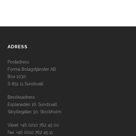
ADRESS
Postadress
Forma Bolagstjänster AB
Box 1030
S-851 11 Sundsvall
Besöksadress
Esplanaden 16, Sundsvall
Sibyllegatan 30, Stockholm
Växel: +46 (0)10 762 45 00
Fax: +46 (0)10 762 45 11