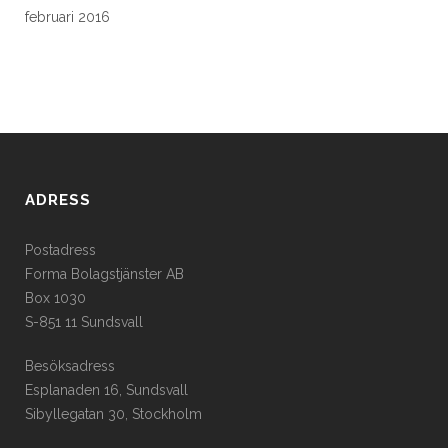
februari 2016
ADRESS
Postadress
Forma Bolagstjänster AB
Box 1030
S-851 11 Sundsvall
Besöksadress
Esplanaden 16, Sundsvall
Sibyllegatan 30, Stockholm