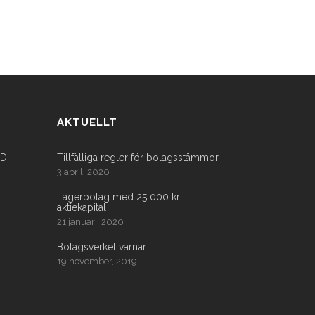
AKTUELLT
FDI-
Tillfälliga regler för bolagsstämmor
3 april, 2020
Lagerbolag med 25 000 kr i
aktiekapital
21 januari, 2020
Bolagsverket varnar
19 november, 2019