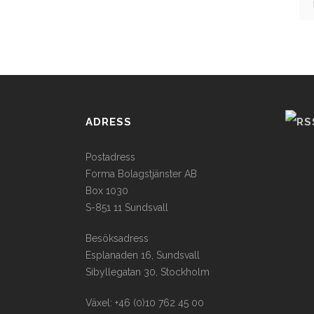
ADRESS
Postadress
Forma Bolagstjänster AB
Box 1030
S-851 11 Sundsvall
Besöksadress
Esplanaden 16, Sundsvall
Sibyllegatan 30, Stockholm
Växel: +46 (0)10 762 45 00