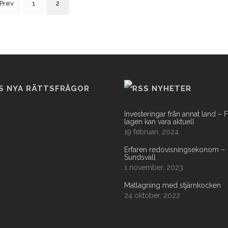
Prev
1
2
NYA RÄTTSFRÅGOR
NYHETER
Investeringar från annat land – 
lagen kan vara aktuell
19 februari, 2024
Erfaren redovisningsekonom –
Sundsvall
1 november, 2023
Matlagning med stjärnkocken
24 oktober, 2022