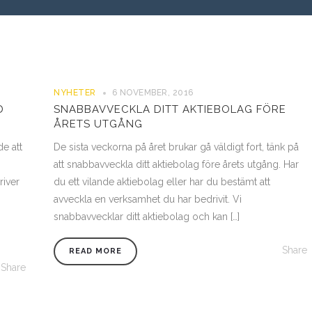
NYHETER
6 NOVEMBER, 2016
D
SNABBAVVECKLA DITT AKTIEBOLAG FÖRE
ÅRETS UTGÅNG
de att
De sista veckorna på året brukar gå väldigt fort, tänk på
att snabbavveckla ditt aktiebolag före årets utgång. Har
river
du ett vilande aktiebolag eller har du bestämt att
avveckla en verksamhet du har bedrivit. Vi
snabbavvecklar ditt aktiebolag och kan […]
Share
READ MORE
Share