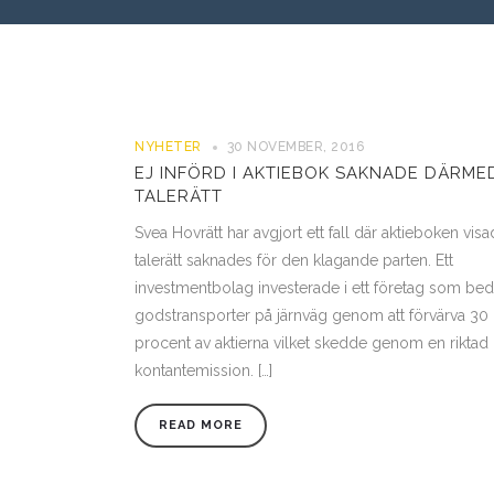
NYHETER
30 NOVEMBER, 2016
EJ INFÖRD I AKTIEBOK SAKNADE DÄRME
TALERÄTT
Svea Hovrätt har avgjort ett fall där aktieboken visa
talerätt saknades för den klagande parten. Ett
investmentbolag investerade i ett företag som bed
godstransporter på järnväg genom att förvärva 30
procent av aktierna vilket skedde genom en riktad
kontantemission. […]
READ MORE