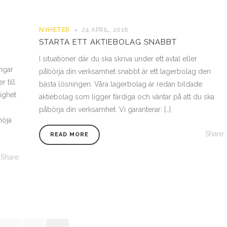
NYHETER
24 APRIL, 2016
STARTA ETT AKTIEBOLAG SNABBT
I situationer där du ska skriva under ett avtal eller
ngar
påbörja din verksamhet snabbt är ett lagerbolag den
r till
bästa lösningen. Våra lagerbolag är redan bildade
ighet
aktiebolag som ligger färdiga och väntar på att du ska
påbörja din verksamhet. Vi garanterar: […]
höja
Share
READ MORE
Share