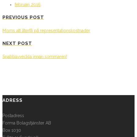
februari 2016
PREVIOUS POST
Moms att återfå på representationskostnader
NEXT POST
Snabbavveckla innan sommaren!
ADRESS
Postadress
Forma Bolagstjänster AB
Box 1030